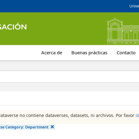
Unive
Acerca de
Buenas prácticas
Contacto
dataverse no contiene dataverses, datasets, ni archivos. Por favor
i
se Category:
Department