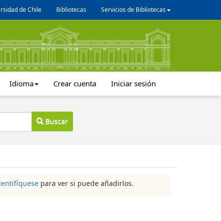
rsidad de Chile
Bibliotecas
Servicios de Bibliotecas
Idioma
Crear cuenta
Iniciar sesión
Buscar
dentifíquese
para ver si puede añadirlos.