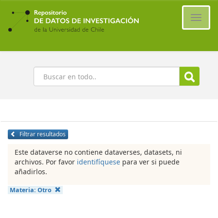
Ir
al
Cambi
contenido
naveg
principal
Buscar
Filtrar resultados
Este dataverse no contiene dataverses, datasets, ni
archivos. Por favor
identifíquese
para ver si puede
añadirlos.
Materia:
Otro