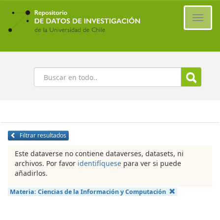
Ir
al
Cambi
contenido
naveg
principal
Buscar
Filtrar resultados
Este dataverse no contiene dataverses, datasets, ni
archivos. Por favor
identifíquese
para ver si puede
añadirlos.
Materia:
Ciencias de la Información y Computación