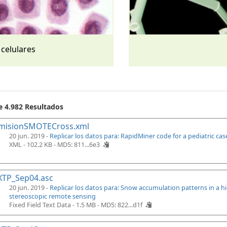
 celulares
e 4.982 Resultados
misionSMOTECross.xml
20 jun. 2019 -
Replicar los datos para: RapidMiner code for a pediatric ca
XML - 102.2 KB -
MD5: 811...6e3
XTP_Sep04.asc
20 jun. 2019 -
Replicar los datos para: Snow accumulation patterns in a 
stereoscopic remote sensing
Fixed Field Text Data - 1.5 MB -
MD5: 822...d1f