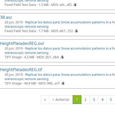
stereoscopic remote sensing
Fixed Field Text Data - 1.5 MB -
MD5: a9c...4f2
EM.asc
20 jun. 2019 -
Replicar los datos para: Snow accumulation patterns in a 
stereoscopic remote sensing
Fixed Field Text Data - 1.7 MB -
MD5: eb7...722
HeightPleiadesREG.ovr
20 jun. 2019 -
Replicar los datos para: Snow accumulation patterns in a 
stereoscopic remote sensing
TIFF Image - 4.3 MB -
MD5: 2b7...0b9
eightPleiadesREG.tif
20 jun. 2019 -
Replicar los datos para: Snow accumulation patterns in a 
stereoscopic remote sensing
TIFF Image - 48.9 MB -
MD5: 96b...a1f
(Actual)
«
< Anterior
1
2
3
4
5