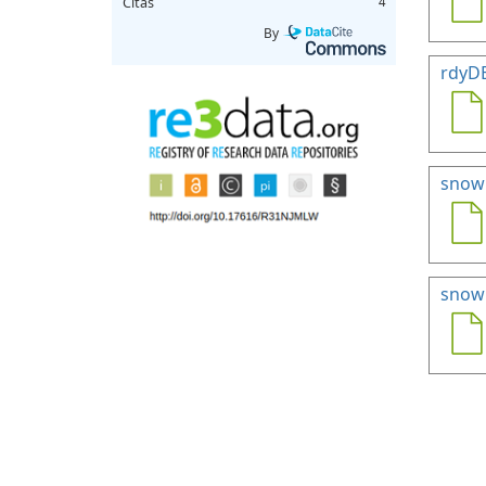
Citas
4
By
rdyD
snow
snowH