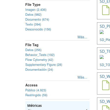
SD_E
File Type
Imagen (2.436)
Datos (982)
Documento (674)
Texto (394)
SD_Pl
Desconocido (156)
Más...
File Tag
Datos (256)
SD_TO
Behavior_Tests (192)
Flow Cytometry (42)
Supplementary Figure (28)
Documentación (24)
SD_W
Más...
Access
Público (4.923)
Restringido (59)
SD_W
Métricas