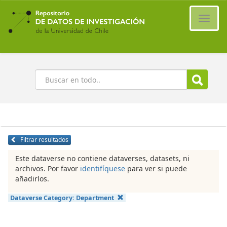
Ir
al
Cambi
contenido
naveg
principal
Buscar
Filtrar resultados
Este dataverse no contiene dataverses, datasets, ni
archivos. Por favor
identifíquese
para ver si puede
añadirlos.
Dataverse Category:
Department