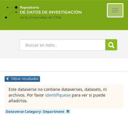
Ir
al
Cambi
contenido
naveg
principal
Buscar
Filtrar resultados
Este dataverse no contiene dataverses, datasets, ni
archivos. Por favor
identifíquese
para ver si puede
añadirlos.
Dataverse Category:
Department