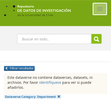
Ir
al
Cambi
contenido
naveg
principal
Buscar
Filtrar resultados
Este dataverse no contiene dataverses, datasets, ni
archivos. Por favor
identifíquese
para ver si puede
añadirlos.
Dataverse Category:
Department