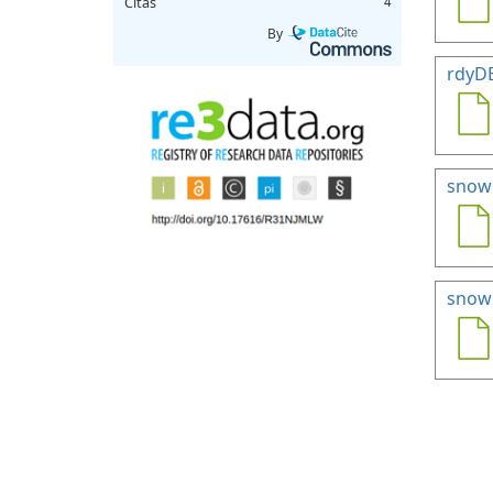
Citas
4
By
rdyD
snow
snowH