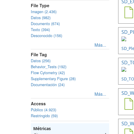
SD_E
File Type
Imagen (2.436)
Datos (982)
Documento (674)
Texto (394)
SD_Pl
Desconocido (156)
Más...
File Tag
Datos (256)
SD_TO
Behavior_Tests (192)
Flow Cytometry (42)
Supplementary Figure (28)
Documentación (24)
SD_W
Más...
Access
Público (4.923)
Restringido (59)
SD_W
Métricas