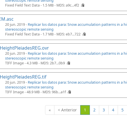
stereoscopic remote sensing
Fixed Field Text Data - 1.5 MB -
MD5: a9c...4f2
EM.asc
20 jun. 2019 -
Replicar los datos para: Snow accumulation patterns in a 
stereoscopic remote sensing
Fixed Field Text Data - 1.7 MB -
MD5: eb7...722
HeightPleiadesREG.ovr
20 jun. 2019 -
Replicar los datos para: Snow accumulation patterns in a 
stereoscopic remote sensing
TIFF Image - 4.3 MB -
MD5: 2b7...0b9
eightPleiadesREG.tif
20 jun. 2019 -
Replicar los datos para: Snow accumulation patterns in a 
stereoscopic remote sensing
TIFF Image - 48.9 MB -
MD5: 96b...a1f
(Actual)
«
< Anterior
1
2
3
4
5