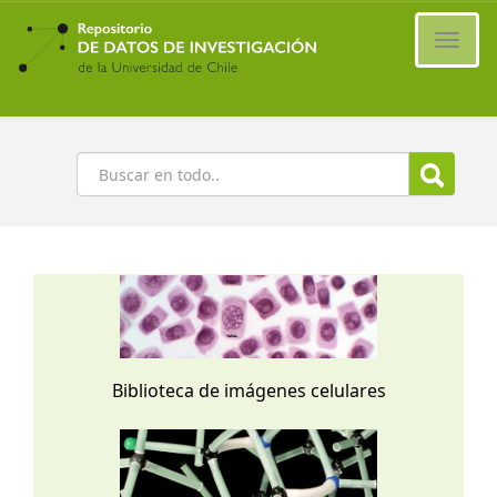
Ir
al
Cambi
contenido
naveg
principal
Buscar
Biblioteca de imágenes celulares