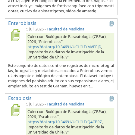
a cruzi, agente etiológico de la enfermedad de Chagas. El d
ataset incluye imágenes de frotis sanguíneo con tripomasti
gotes, cultivo de epimastigotes, nidos de amastig...
Enterobiasis
5 jul. 2026
-
Facultad de Medicina
Colección Biológica de Parasitología (CBPar),
2026, "Enterobiasis",
https://doi.org/10.34691/UCHILE/MVEEJD
,
Repositorio de datos de investigación de la
Universidad de Chile, V1
Este conjunto de datos contiene registros de microfotograf
ías, fotografías y metadatos asociados a Enterobius vermic
ularis agente etiológico de enterobiasis. El dataset incluye i
mágenes del parásito adulto con sus expansiones alares, ej
emplar adulto en test de Graham, huevos en t...
Escabiosis
5 jul. 2026
-
Facultad de Medicina
Colección Biológica de Parasitología (CBPar),
2026, "Escabiosis",
https://doi.org/10.34691/UCHILE/Q4CBRZ
,
Repositorio de datos de investigación de la
Universidad de Chile, V1