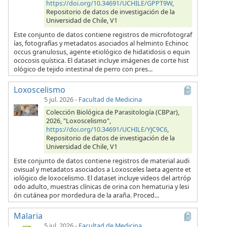
https://doi.org/10.34691/UCHILE/GPPT9W
,
Repositorio de datos de investigación de la
Universidad de Chile, V1
Este conjunto de datos contiene registros de microfotograf
ías, fotografías y metadatos asociados al helminto Echinoc
occus granulosus, agente etiológico de hidatidosis o equin
ococosis quística. El dataset incluye imágenes de corte hist
ológico de tejido intestinal de perro con pres...
Loxoscelismo
5 jul. 2026
-
Facultad de Medicina
Colección Biológica de Parasitología (CBPar),
2026, "Loxoscelismo",
https://doi.org/10.34691/UCHILE/YJC9C6
,
Repositorio de datos de investigación de la
Universidad de Chile, V1
Este conjunto de datos contiene registros de material audi
ovisual y metadatos asociados a Loxosceles laeta agente et
iológico de loxocelismo. El dataset incluye videos del artróp
odo adulto, muestras clínicas de orina con hematuria y lesi
ón cutánea por mordedura de la araña. Proced...
Malaria
5 jul. 2026
-
Facultad de Medicina