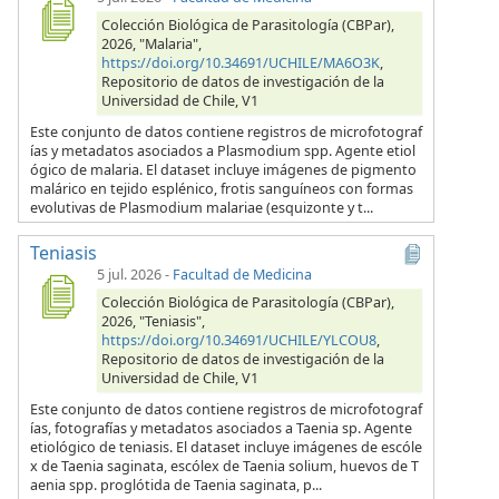
Colección Biológica de Parasitología (CBPar),
2026, "Malaria",
https://doi.org/10.34691/UCHILE/MA6O3K
,
Repositorio de datos de investigación de la
Universidad de Chile, V1
Este conjunto de datos contiene registros de microfotograf
ías y metadatos asociados a Plasmodium spp. Agente etiol
ógico de malaria. El dataset incluye imágenes de pigmento
malárico en tejido esplénico, frotis sanguíneos con formas
evolutivas de Plasmodium malariae (esquizonte y t...
Teniasis
5 jul. 2026
-
Facultad de Medicina
Colección Biológica de Parasitología (CBPar),
2026, "Teniasis",
https://doi.org/10.34691/UCHILE/YLCOU8
,
Repositorio de datos de investigación de la
Universidad de Chile, V1
Este conjunto de datos contiene registros de microfotograf
ías, fotografías y metadatos asociados a Taenia sp. Agente
etiológico de teniasis. El dataset incluye imágenes de escóle
x de Taenia saginata, escólex de Taenia solium, huevos de T
aenia spp. proglótida de Taenia saginata, p...