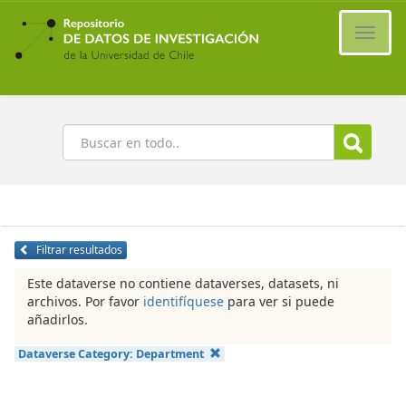
Ir
al
Cambi
contenido
naveg
principal
Buscar
Filtrar resultados
Este dataverse no contiene dataverses, datasets, ni
archivos. Por favor
identifíquese
para ver si puede
añadirlos.
Dataverse Category:
Department