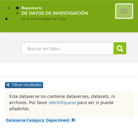
Ir
al
Cambi
contenido
naveg
principal
Buscar
Filtrar resultados
Este dataverse no contiene dataverses, datasets, ni
archivos. Por favor
identifíquese
para ver si puede
añadirlos.
Dataverse Category:
Department