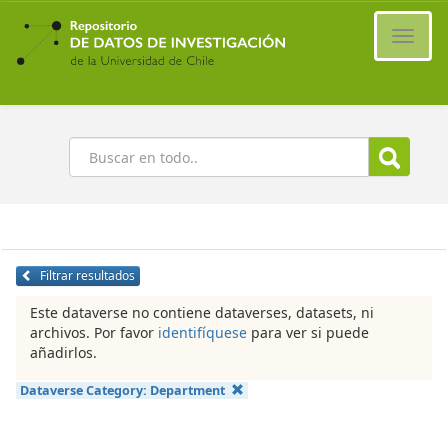
Ir
al
Cambi
contenido
naveg
principal
Buscar
Filtrar resultados
Este dataverse no contiene dataverses, datasets, ni
archivos. Por favor
identifíquese
para ver si puede
añadirlos.
Dataverse Category:
Department