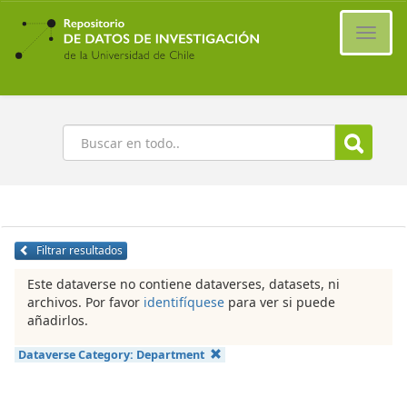
Ir
al
Cambi
contenido
naveg
principal
Buscar
Filtrar resultados
Este dataverse no contiene dataverses, datasets, ni
archivos. Por favor
identifíquese
para ver si puede
añadirlos.
Dataverse Category:
Department