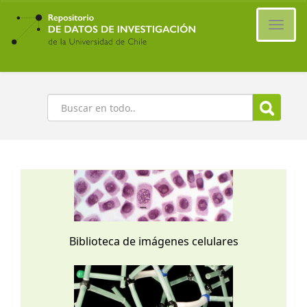
Ir
al
Cambi
contenido
naveg
principal
Buscar
Biblioteca de imágenes celulares