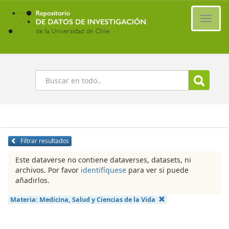
Ir
al
Cambi
contenido
naveg
principal
Buscar
Filtrar resultados
Este dataverse no contiene dataverses, datasets, ni
archivos. Por favor
identifíquese
para ver si puede
añadirlos.
Materia:
Medicina, Salud y Ciencias de la Vida