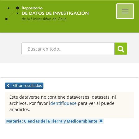
Ir
al
Cambi
contenido
naveg
principal
Buscar
Filtrar resultados
Este dataverse no contiene dataverses, datasets, ni
archivos. Por favor
identifíquese
para ver si puede
añadirlos.
Materia:
Ciencias de la Tierra y Medioambiente