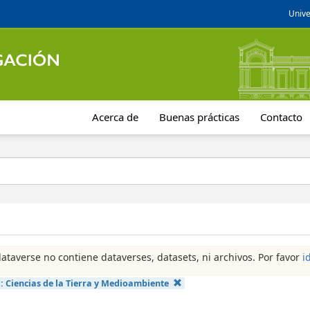
Unive
Acerca de
Buenas prácticas
Contacto
dataverse no contiene dataverses, datasets, ni archivos. Por favor
i
a:
Ciencias de la Tierra y Medioambiente