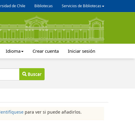
rsidad de Chile
Bibliotecas
Servicios de Bibliotecas
Idioma
Crear cuenta
Iniciar sesión
Buscar
dentifíquese
para ver si puede añadirlos.