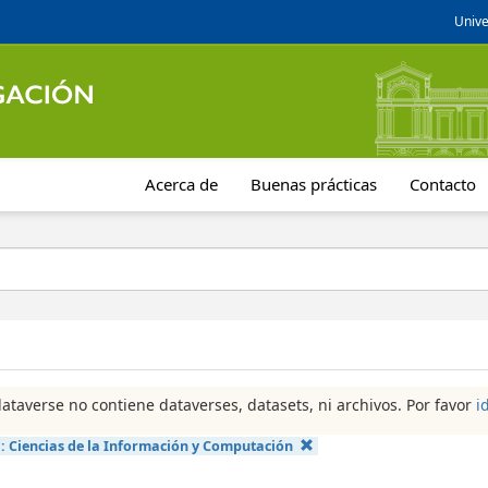
Unive
Acerca de
Buenas prácticas
Contacto
dataverse no contiene dataverses, datasets, ni archivos. Por favor
i
a:
Ciencias de la Información y Computación