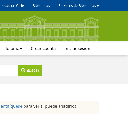
rsidad de Chile
Bibliotecas
Servicios de Bibliotecas
Idioma
Crear cuenta
Iniciar sesión
Buscar
dentifíquese
para ver si puede añadirlos.