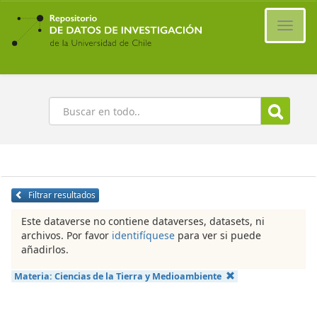
Ir
al
Cambi
contenido
naveg
principal
Buscar
Filtrar resultados
Este dataverse no contiene dataverses, datasets, ni
archivos. Por favor
identifíquese
para ver si puede
añadirlos.
Materia:
Ciencias de la Tierra y Medioambiente