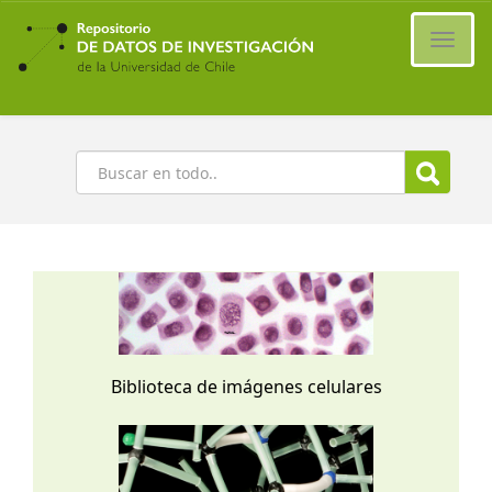
Ir
al
Cambi
contenido
naveg
principal
Buscar
Biblioteca de imágenes celulares