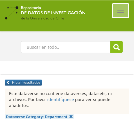
Ir
al
Cambi
contenido
naveg
principal
Buscar
Filtrar resultados
Este dataverse no contiene dataverses, datasets, ni
archivos. Por favor
identifíquese
para ver si puede
añadirlos.
Dataverse Category:
Department