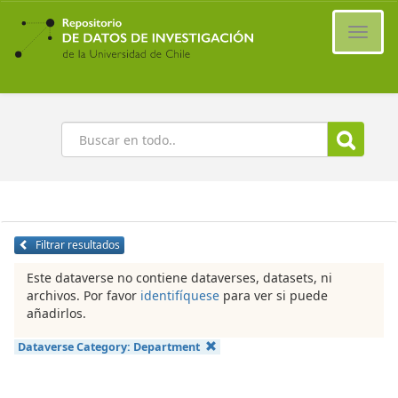
Ir
al
Cambi
contenido
naveg
principal
Buscar
Filtrar resultados
Este dataverse no contiene dataverses, datasets, ni
archivos. Por favor
identifíquese
para ver si puede
añadirlos.
Dataverse Category:
Department