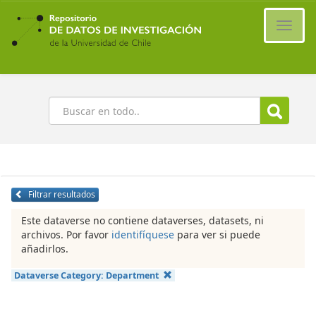
Ir
al
Cambi
contenido
naveg
principal
Buscar
Filtrar resultados
Este dataverse no contiene dataverses, datasets, ni
archivos. Por favor
identifíquese
para ver si puede
añadirlos.
Dataverse Category:
Department