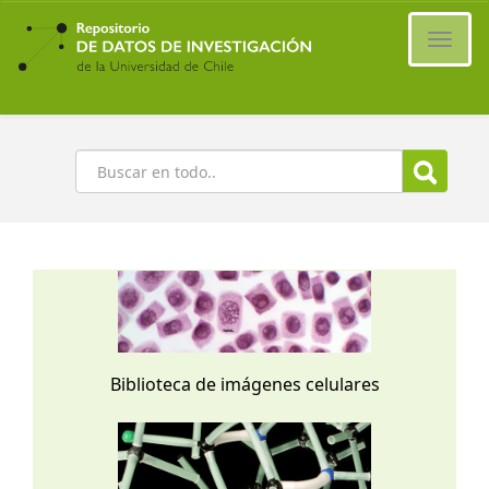
Ir
al
Cambi
contenido
naveg
principal
Buscar
Biblioteca de imágenes celulares