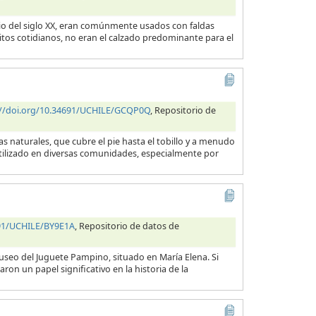
cio del siglo XX, eran comúnmente usados con faldas
itos cotidianos, no eran el calzado predominante para el
://doi.org/10.34691/UCHILE/GCQP0Q
, Repositorio de
 naturales, que cubre el pie hasta el tobillo y a menudo
utilizado en diversas comunidades, especialmente por
691/UCHILE/BY9E1A
, Repositorio de datos de
useo del Juguete Pampino, situado en María Elena. Si
ron un papel significativo en la historia de la