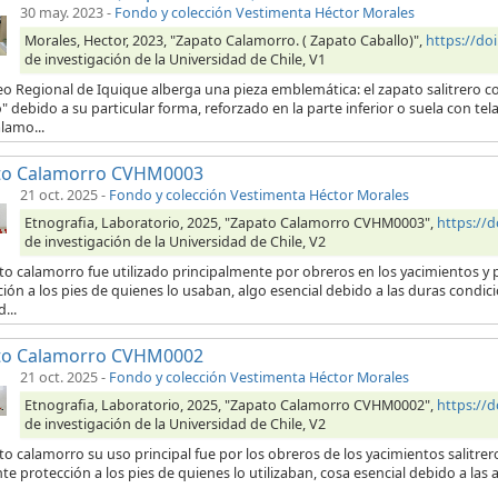
30 may. 2023
-
Fondo y colección Vestimenta Héctor Morales
Morales, Hector, 2023, "Zapato Calamorro. ( Zapato Caballo)",
https://d
de investigación de la Universidad de Chile, V1
eo Regional de Iquique alberga una pieza emblemática: el zapato salitrero
" debido a su particular forma, reforzado en la parte inferior o suela con 
lamo...
to Calamorro CVHM0003
21 oct. 2025
-
Fondo y colección Vestimenta Héctor Morales
Etnografia, Laboratorio, 2025, "Zapato Calamorro CVHM0003",
https://
de investigación de la Universidad de Chile, V2
to calamorro fue utilizado principalmente por obreros en los yacimientos y p
ión a los pies de quienes lo usaban, algo esencial debido a las duras condici
...
to Calamorro CVHM0002
21 oct. 2025
-
Fondo y colección Vestimenta Héctor Morales
Etnografia, Laboratorio, 2025, "Zapato Calamorro CVHM0002",
https://
de investigación de la Universidad de Chile, V2
to calamorro su uso principal fue por los obreros de los yacimientos salitre
te protección a los pies de quienes lo utilizaban, cosa esencial debido a las 