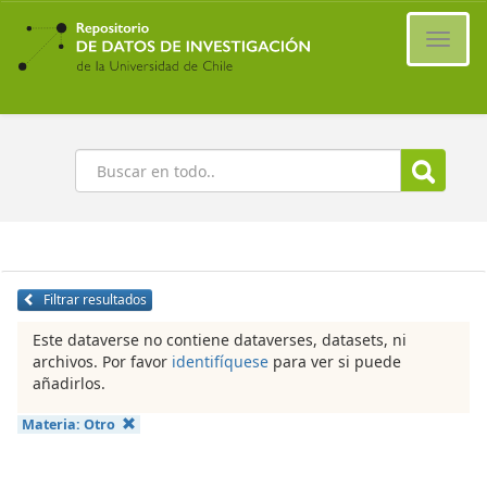
Ir
al
Cambi
contenido
naveg
principal
Buscar
Filtrar resultados
Este dataverse no contiene dataverses, datasets, ni
archivos. Por favor
identifíquese
para ver si puede
añadirlos.
Materia:
Otro