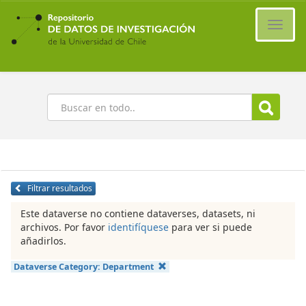
Ir
al
Cambi
contenido
naveg
principal
Buscar
Filtrar resultados
Este dataverse no contiene dataverses, datasets, ni
archivos. Por favor
identifíquese
para ver si puede
añadirlos.
Dataverse Category:
Department