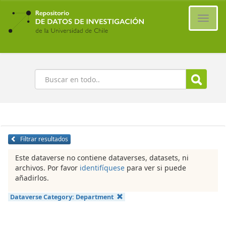
Ir
al
Cambi
contenido
naveg
principal
Buscar
Filtrar resultados
Este dataverse no contiene dataverses, datasets, ni
archivos. Por favor
identifíquese
para ver si puede
añadirlos.
Dataverse Category:
Department