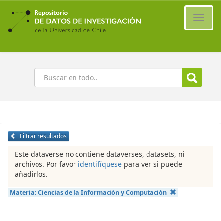
Ir
al
Cambi
contenido
naveg
principal
Buscar
Filtrar resultados
Este dataverse no contiene dataverses, datasets, ni
archivos. Por favor
identifíquese
para ver si puede
añadirlos.
Materia:
Ciencias de la Información y Computación