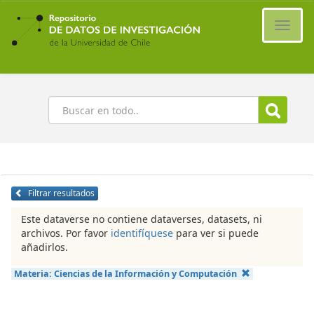
Ir
al
Cambi
contenido
naveg
principal
Buscar
Filtrar resultados
Este dataverse no contiene dataverses, datasets, ni
archivos. Por favor
identifíquese
para ver si puede
añadirlos.
Materia:
Ciencias de la Información y Computación