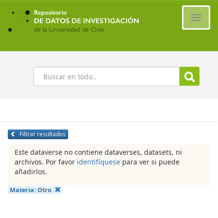
Ir
al
Cambi
contenido
naveg
principal
Buscar
Filtrar resultados
Este dataverse no contiene dataverses, datasets, ni
archivos. Por favor
identifíquese
para ver si puede
añadirlos.
Materia:
Otro