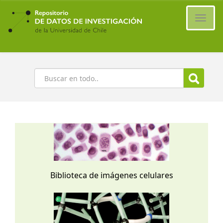
Ir
al
Cambi
contenido
naveg
principal
Buscar
Biblioteca de imágenes celulares