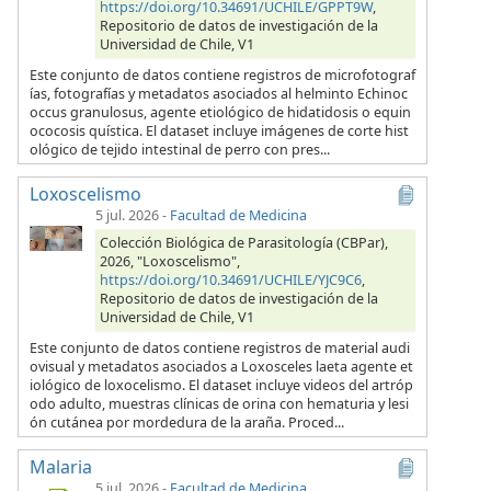
https://doi.org/10.34691/UCHILE/GPPT9W
,
Repositorio de datos de investigación de la
Universidad de Chile, V1
Este conjunto de datos contiene registros de microfotograf
ías, fotografías y metadatos asociados al helminto Echinoc
occus granulosus, agente etiológico de hidatidosis o equin
ococosis quística. El dataset incluye imágenes de corte hist
ológico de tejido intestinal de perro con pres...
Loxoscelismo
5 jul. 2026
-
Facultad de Medicina
Colección Biológica de Parasitología (CBPar),
2026, "Loxoscelismo",
https://doi.org/10.34691/UCHILE/YJC9C6
,
Repositorio de datos de investigación de la
Universidad de Chile, V1
Este conjunto de datos contiene registros de material audi
ovisual y metadatos asociados a Loxosceles laeta agente et
iológico de loxocelismo. El dataset incluye videos del artróp
odo adulto, muestras clínicas de orina con hematuria y lesi
ón cutánea por mordedura de la araña. Proced...
Malaria
5 jul. 2026
-
Facultad de Medicina