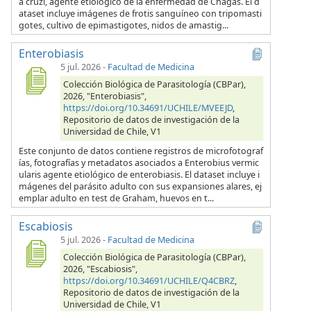
a cruzi, agente etiológico de la enfermedad de Chagas. El d
ataset incluye imágenes de frotis sanguíneo con tripomasti
gotes, cultivo de epimastigotes, nidos de amastig...
Enterobiasis
5 jul. 2026
-
Facultad de Medicina
Colección Biológica de Parasitología (CBPar),
2026, "Enterobiasis",
https://doi.org/10.34691/UCHILE/MVEEJD
,
Repositorio de datos de investigación de la
Universidad de Chile, V1
Este conjunto de datos contiene registros de microfotograf
ías, fotografías y metadatos asociados a Enterobius vermic
ularis agente etiológico de enterobiasis. El dataset incluye i
mágenes del parásito adulto con sus expansiones alares, ej
emplar adulto en test de Graham, huevos en t...
Escabiosis
5 jul. 2026
-
Facultad de Medicina
Colección Biológica de Parasitología (CBPar),
2026, "Escabiosis",
https://doi.org/10.34691/UCHILE/Q4CBRZ
,
Repositorio de datos de investigación de la
Universidad de Chile, V1