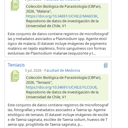
Colección Biológica de Parasitología (CBPar),
2026, "Malaria",
https://doi.org/10.34691/UCHILE/MA6O3K
,
Repositorio de datos de investigación de la
Universidad de Chile, V1
Este conjunto de datos contiene registros de microfotograf
ías y metadatos asociados a Plasmodium spp. Agente etiol
ógico de malaria. El dataset incluye imágenes de pigmento
malárico en tejido esplénico, frotis sanguíneos con formas
evolutivas de Plasmodium malariae (esquizonte y t...
Teniasis
5 jul. 2026
-
Facultad de Medicina
Colección Biológica de Parasitología (CBPar),
2026, "Teniasis",
https://doi.org/10.34691/UCHILE/YLCOU8
,
Repositorio de datos de investigación de la
Universidad de Chile, V1
Este conjunto de datos contiene registros de microfotograf
ías, fotografías y metadatos asociados a Taenia sp. Agente
etiológico de teniasis. El dataset incluye imágenes de escóle
x de Taenia saginata, escólex de Taenia solium, huevos de T
aenia spp. proglótida de Taenia saginata, p...