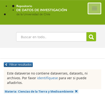
Ir
al
Cambi
contenido
naveg
principal
Buscar
Filtrar resultados
Este dataverse no contiene dataverses, datasets, ni
archivos. Por favor
identifíquese
para ver si puede
añadirlos.
Materia:
Ciencias de la Tierra y Medioambiente