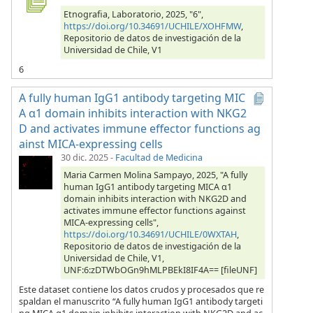
Etnografia, Laboratorio, 2025, "6",
https://doi.org/10.34691/UCHILE/XOHFMW
,
Repositorio de datos de investigación de la
Universidad de Chile, V1
6
A fully human IgG1 antibody targeting MIC
A α1 domain inhibits interaction with NKG2
D and activates immune effector functions ag
ainst MICA-expressing cells
30 dic. 2025
-
Facultad de Medicina
Maria Carmen Molina Sampayo, 2025, "A fully
human IgG1 antibody targeting MICA α1
domain inhibits interaction with NKG2D and
activates immune effector functions against
MICA-expressing cells",
https://doi.org/10.34691/UCHILE/0WXTAH
,
Repositorio de datos de investigación de la
Universidad de Chile, V1,
UNF:6:zDTWbOGn9hMLPBEkI8IF4A== [fileUNF]
Este dataset contiene los datos crudos y procesados que re
spaldan el manuscrito “A fully human IgG1 antibody targeti