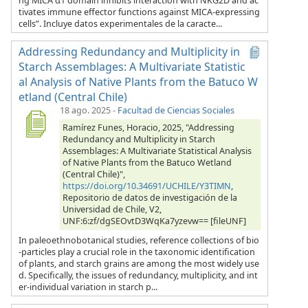
ng MICA α1 domain inhibits interaction with NKG2D and ac
tivates immune effector functions against MICA-expressing
cells”. Incluye datos experimentales de la caracte...
Addressing Redundancy and Multiplicity in
Starch Assemblages: A Multivariate Statistic
al Analysis of Native Plants from the Batuco W
etland (Central Chile)
18 ago. 2025
-
Facultad de Ciencias Sociales
Ramírez Funes, Horacio, 2025, "Addressing
Redundancy and Multiplicity in Starch
Assemblages: A Multivariate Statistical Analysis
of Native Plants from the Batuco Wetland
(Central Chile)",
https://doi.org/10.34691/UCHILE/Y3TIMN
,
Repositorio de datos de investigación de la
Universidad de Chile, V2,
UNF:6:zf/dgSEOvtD3WqKa7yzevw== [fileUNF]
In paleoethnobotanical studies, reference collections of bio
-particles play a crucial role in the taxonomic identification
of plants, and starch grains are among the most widely use
d. Specifically, the issues of redundancy, multiplicity, and int
er-individual variation in starch p...