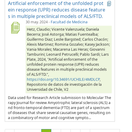
Artificial enforcement of the unfolded prot
ein response (UPR) reduces disease feature
s in multiple preclinical models of ALS/FTD.
30 may. 2024
-
Facultad de Medicina
Hetz, Claudio; Vicente Valenzuela; Daniela
Becerra; José Astorga; Matias Fuentealba;
Guillermo Diaz; Leslie Bargsted; Carlos Chacón;
Alexis Martinez; Romina Gozalvo; Kasey Jackson;
Vania Morales; Macarena Las Heras; Giovanni
Tamburini; Leonard Petrucelli; Pablo Sardi; Lars
Plate, 2024, "Artificial enforcement of the
unfolded protein response (UPR) reduces
disease features in multiple preclinical models
of ALS/FTD.",
https://doi.org/10.34691/UCHILE/4MDLCP
,
Repositorio de datos de investigación de la
Universidad de Chile, V2
Data used for Research Article submission to Molecular The
rapy Journal for review Amyotrophic lateral sclerosis (ALS) a
nd fronto-temporal dementia (FTD) are part of a spectrum
of diseases that share several causative genes, resulting on
a combinatory of motor and cognitive sympto...