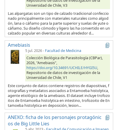
Repositorio de datos de investigación de la
Universidad de Chile, V3
Las alpargatas son un tipo de calzado tradicional confeccio
nado principalmente con materiales naturales como algod
ón, lana o cáñamo para la parte superior y suelas de yute o
cáñamo. Su diseño cómodo y ligero las ha convertido en un
calzado popular en diversas culturas alrededor d...
Amebiasis
5 jul. 2026
-
Facultad de Medicina
Colección Biológica de Parasitología (CBPar),
2026, "Amebiasis",
https://doi.org/10.34691/UCHILE/HYGI5U
,
Repositorio de datos de investigación de la
Universidad de Chile, V1
Este conjunto de datos contiene registros de diapositivas, f
otografías y metadatos asociados a Entamoeba histolytica,
agente etiológico de la amebiasis. El dataset incluye trofozo
itos de Entamoeba histolytica en intestino, trofozoito de En
tamoeba histolytica en deposición, lesion...
ANEXO: ficha de los personajes protagónic
os de Big Little Lies
5 abr. 2023
-
Facultad de Comunicación e Imagen