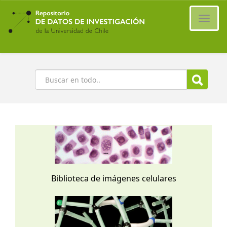
Ir
al
Cambi
contenido
naveg
principal
Buscar
Biblioteca de imágenes celulares