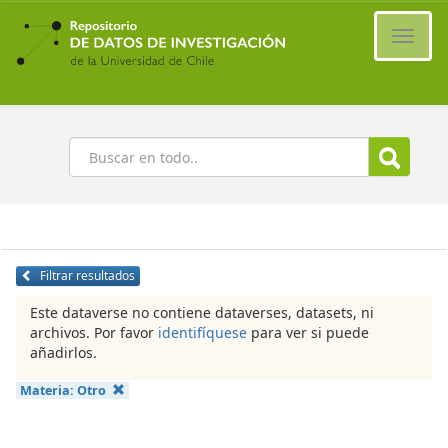
Ir
al
Cambi
contenido
naveg
principal
Buscar
Filtrar resultados
Este dataverse no contiene dataverses, datasets, ni
archivos. Por favor
identifíquese
para ver si puede
añadirlos.
Materia:
Otro