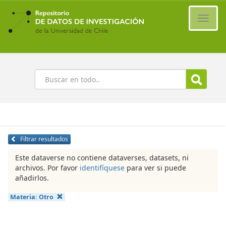
Ir
al
Cambi
contenido
naveg
principal
Buscar
Filtrar resultados
Este dataverse no contiene dataverses, datasets, ni
archivos. Por favor
identifíquese
para ver si puede
añadirlos.
Materia:
Otro