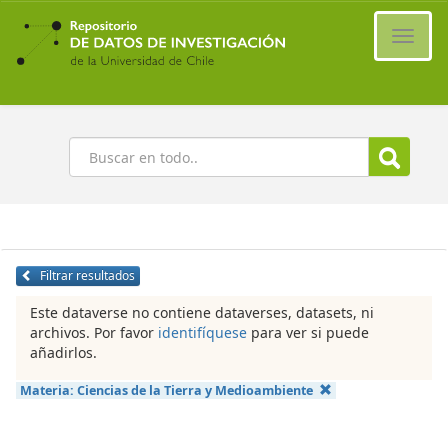
Ir
al
Cambi
contenido
naveg
principal
Buscar
Filtrar resultados
Este dataverse no contiene dataverses, datasets, ni
archivos. Por favor
identifíquese
para ver si puede
añadirlos.
Materia:
Ciencias de la Tierra y Medioambiente