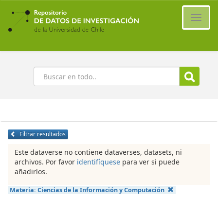
Ir
al
Cambi
contenido
naveg
principal
Buscar
Filtrar resultados
Este dataverse no contiene dataverses, datasets, ni
archivos. Por favor
identifíquese
para ver si puede
añadirlos.
Materia:
Ciencias de la Información y Computación