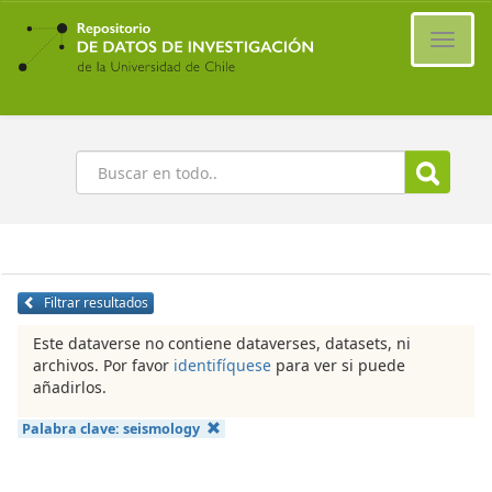
Ir
al
Cambi
contenido
naveg
principal
Buscar
Filtrar resultados
Este dataverse no contiene dataverses, datasets, ni
archivos. Por favor
identifíquese
para ver si puede
añadirlos.
Palabra clave:
seismology