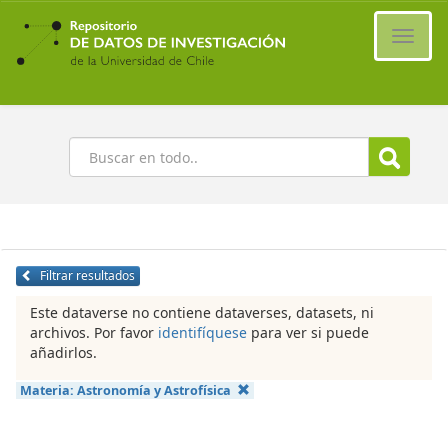
Ir
al
Cambi
contenido
naveg
principal
Buscar
Filtrar resultados
Este dataverse no contiene dataverses, datasets, ni
archivos. Por favor
identifíquese
para ver si puede
añadirlos.
Materia:
Astronomía y Astrofísica