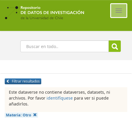
Ir
al
Cambi
contenido
naveg
principal
Buscar
Filtrar resultados
Este dataverse no contiene dataverses, datasets, ni
archivos. Por favor
identifíquese
para ver si puede
añadirlos.
Materia:
Otro