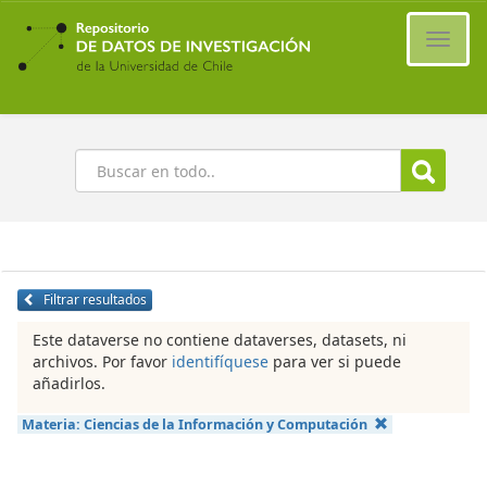
Ir
al
Cambi
contenido
naveg
principal
Buscar
Filtrar resultados
Este dataverse no contiene dataverses, datasets, ni
archivos. Por favor
identifíquese
para ver si puede
añadirlos.
Materia:
Ciencias de la Información y Computación