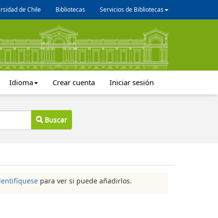
rsidad de Chile
Bibliotecas
Servicios de Bibliotecas
Idioma
Crear cuenta
Iniciar sesión
Buscar
dentifíquese
para ver si puede añadirlos.