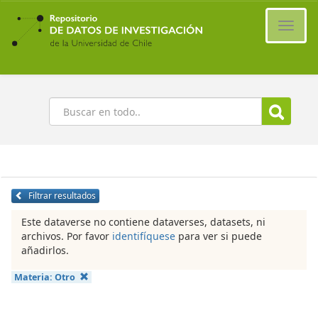
Ir
al
Cambi
contenido
naveg
principal
Buscar
Filtrar resultados
Este dataverse no contiene dataverses, datasets, ni
archivos. Por favor
identifíquese
para ver si puede
añadirlos.
Materia:
Otro