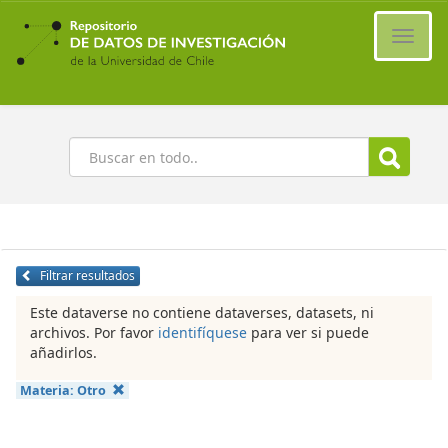
Ir
al
Cambi
contenido
naveg
principal
Buscar
Filtrar resultados
Este dataverse no contiene dataverses, datasets, ni
archivos. Por favor
identifíquese
para ver si puede
añadirlos.
Materia:
Otro