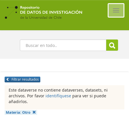
Ir
al
Cambi
contenido
naveg
principal
Buscar
Filtrar resultados
Este dataverse no contiene dataverses, datasets, ni
archivos. Por favor
identifíquese
para ver si puede
añadirlos.
Materia:
Otro