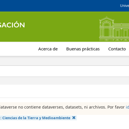
Unive
Acerca de
Buenas prácticas
Contacto
dataverse no contiene dataverses, datasets, ni archivos. Por favor
i
a:
Ciencias de la Tierra y Medioambiente