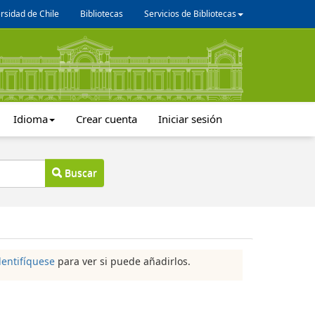
rsidad de Chile
Bibliotecas
Servicios de Bibliotecas
Idioma
Crear cuenta
Iniciar sesión
Buscar
dentifíquese
para ver si puede añadirlos.