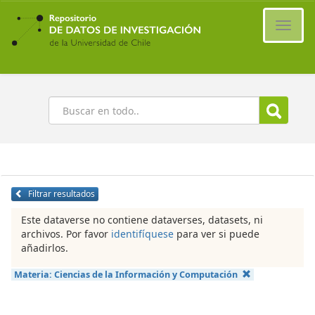
Ir
al
Cambi
contenido
naveg
principal
Buscar
Filtrar resultados
Este dataverse no contiene dataverses, datasets, ni
archivos. Por favor
identifíquese
para ver si puede
añadirlos.
Materia:
Ciencias de la Información y Computación