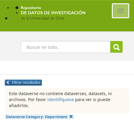
Ir
al
Cambi
contenido
naveg
principal
Buscar
Filtrar resultados
Este dataverse no contiene dataverses, datasets, ni
archivos. Por favor
identifíquese
para ver si puede
añadirlos.
Dataverse Category:
Department