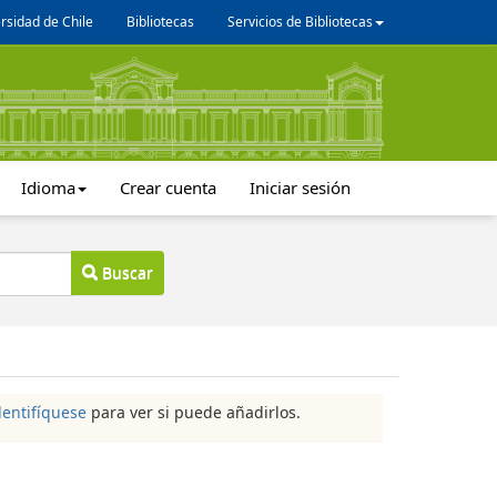
rsidad de Chile
Bibliotecas
Servicios de Bibliotecas
Idioma
Crear cuenta
Iniciar sesión
Buscar
dentifíquese
para ver si puede añadirlos.